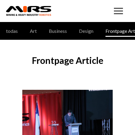
todas
Art
Business
Design
Frontpage Art
Frontpage Article