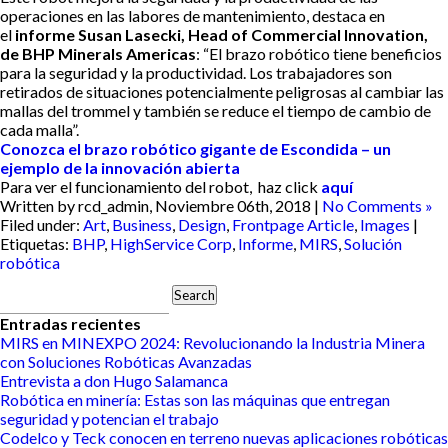
operaciones en las labores de mantenimiento, destaca en
el
informe Susan Lasecki, Head of Commercial Innovation,
de BHP Minerals Americas
: “El brazo robótico tiene beneficios
para la seguridad y la productividad. Los trabajadores son
retirados de situaciones potencialmente peligrosas al cambiar las
mallas del trommel y también se reduce el tiempo de cambio de
cada malla”.
Conozca el brazo robótico gigante de Escondida – un
ejemplo de la innovación abierta
Para ver el funcionamiento del robot, haz click
aquí
Written by rcd_admin, Noviembre 06th, 2018 |
No Comments »
Filed under:
Art
,
Business
,
Design
,
Frontpage Article
,
Images
|
Etiquetas:
BHP
,
HighService Corp
,
Informe
,
MIRS
,
Solución
robótica
Search
for:
Entradas recientes
MIRS en MINEXPO 2024: Revolucionando la Industria Minera
con Soluciones Robóticas Avanzadas
Entrevista a don Hugo Salamanca
Robótica en minería: Estas son las máquinas que entregan
seguridad y potencian el trabajo
Codelco y Teck conocen en terreno nuevas aplicaciones robóticas